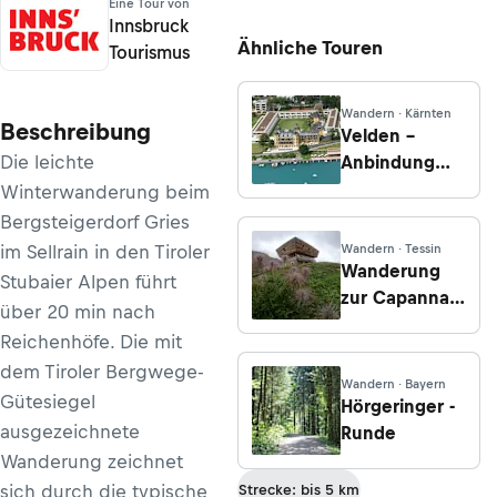
Eine Tour von
Innsbruck
Ähnliche Touren
Tourismus
Wandern · Kärnten
Beschreibung
Velden –
Die leichte
Anbindung
zur
Winterwanderung beim
Kathreinkogel-
Bergsteigerdorf Gries
Runde
im Sellrain in den Tiroler
Wandern · Tessin
Wanderung
Stubaier Alpen führt
zur Capanna
über 20 min nach
Corno Gries
Reichenhöfe. Die mit
von der Alpe
dem Tiroler Bergwege-
di Cruina
Wandern · Bayern
Gütesiegel
Hörgeringer -
ausgezeichnete
Runde
Wanderung zeichnet
sich durch die typische
Strecke: bis 5 km