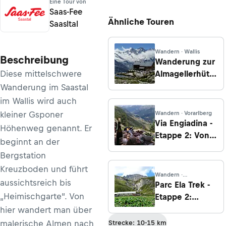
Eine Tour von
Saas-Fee
Ähnliche Touren
Saasltal
Wandern · Wallis
Beschreibung
Wanderung zur
Diese mittelschwere
Almagellerhütte
von Saas
Wanderung im Saastal
Almagell
im Wallis wird auch
kleiner Gsponer
Wandern · Vorarlberg
Via Engiadina -
Höhenweg genannt. Er
Etappe 2: Von
beginnt an der
Lavin nach
Bergstation
Guarda
Kreuzboden und führt
Wandern ·
aussichtsreich bis
Graubünden
Parc Ela Trek -
„Heimischgarte”. Von
Etappe 2:
Stierva - Alp
hier wandert man über
Stierva - Ziteil -
malerische Almen nach
Strecke: 10-15 km