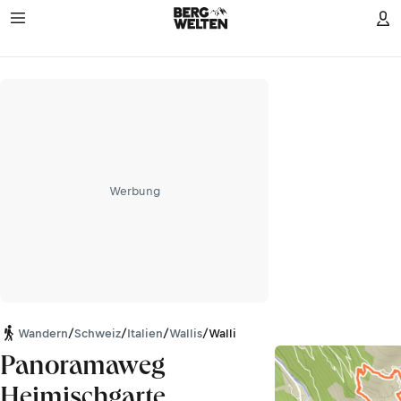
Werbung
Wandern
/
Schweiz
/
Italien
/
Wallis
/
Walliser Alpen
Panoramaweg
Heimischgarte