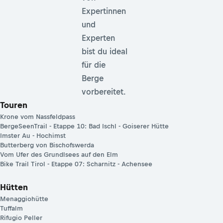
Expertinnen
und
Experten
bist du ideal
für die
Berge
vorbereitet.
Touren
Krone vom Nassfeldpass
BergeSeenTrail - Etappe 10: Bad Ischl - Goiserer Hütte
Imster Au - Hochimst
Butterberg von Bischofswerda
Vom Ufer des Grundlsees auf den Elm
Bike Trail Tirol - Etappe 07: Scharnitz - Achensee
Hütten
Menaggiohütte
Tuffalm
Rifugio Peller