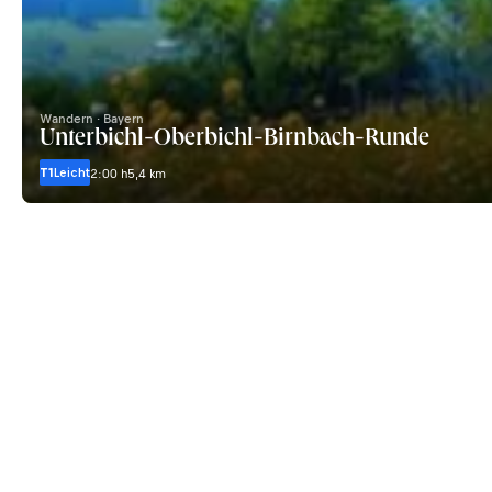
Wandern · Bayern
Unterbichl-Oberbichl-Birnbach-Runde
T1
Leicht
2:00 h
5,4 km