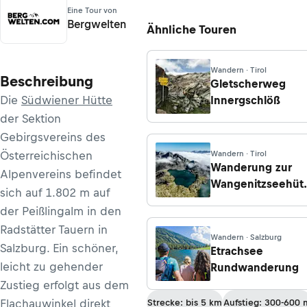
Eine Tour von
Bergwelten
Ähnliche Touren
Wandern · Tirol
Beschreibung
Gletscherweg
Die
Südwiener Hütte
Innergschlöß
der Sektion
Gebirgsvereins des
Österreichischen
Wandern · Tirol
Wanderung zur
Alpenvereins befindet
Wangenitzseehüt
sich auf 1.802 m auf
von Döllach
der Peißlingalm in den
Radstätter Tauern in
Wandern · Salzburg
Salzburg. Ein schöner,
Etrachsee
leicht zu gehender
Rundwanderung
Zustieg erfolgt aus dem
Flachauwinkel direkt
Strecke: bis 5 km
Aufstieg: 300-600 