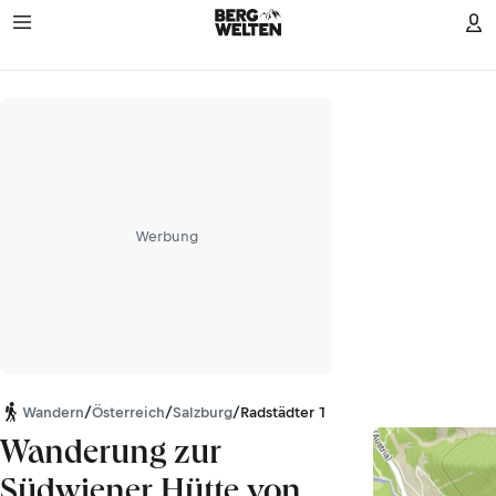
Werbung
Wandern
/
Österreich
/
Salzburg
/
Radstädter Tauern
Wanderung zur
Südwiener Hütte von