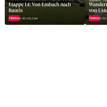
Wandern · Tir
Etappe 14: Von Embach nach
Wanderu
Rauris
von Uste
T2
Mittel
T2
Mittel
6:30 h
15,2 km
2:00 