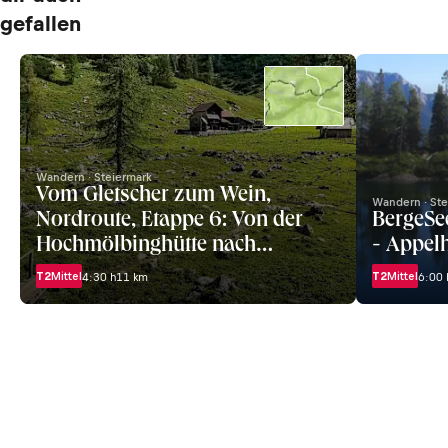
gefallen
Wandern · Steiermark
Vom Gletscher zum Wein,
Wandern · Ste
Nordroute, Etappe 6: Von der
BergeSee
Hochmölbinghütte nach
- Appel
Wörschach
T2
Mittel
T2
Mittel
4:30 h
11 km
6:00 