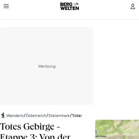
Werbung
Wandern
/
Österreich
/
Steiermark
/
Totes Gebirge
Totes Gebirge -
Etappe 3: Von der