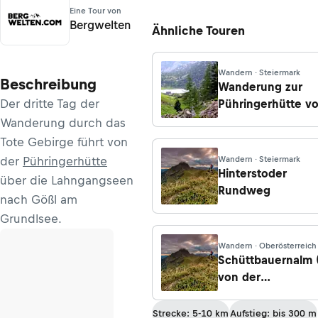
Eine Tour von
Bergwelten
Ähnliche Touren
Wandern · Steiermark
Beschreibung
Wanderung zur
Der dritte Tag der
Pühringerhütte v
Almsee bei Grüna
Wanderung durch das
im Almtal
Tote Gebirge führt von
der
Pühringerhütte
Wandern · Steiermark
Hinterstoder
über die Lahngangseen
Rundweg
nach Gößl am
Grundlsee.
Wandern · Oberösterreich
Schüttbauernalm 
von der
Niglalm/Viehtaler
Strecke: 5-10 km
Aufstieg: bis 300 m