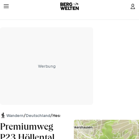
Werbung
Wandern
/
Deutschland
/
Hessen
Premiumweg
P23 Höllental