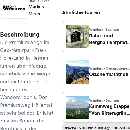
Eine Tour von
Markus
Ähnliche Touren
Meier
Wandern · Sachsen
Beschreibung
Natur- und
Die Premiumwege im
Bergbaulehrpfad
"Zum Hohen Forst
Geo-Naturpark Frau-
Holle-Land in Hessen
führen über pfadige,
Wandern · Niederösterrei
naturbelassene Wege
Ötschermarathon
und bieten daher ein
besonderes
Wandererlebnis. Der
Wandern · Sachsen
Premiumweg Höllental
Kammweg Etappe
ist sehr beliebt. Er führt
"Von Rittersgrün
nach
zu alten Spuren des
Johanngeorgenst
Bergbaus in der
Strecke: 5-10 km
Aufstieg: 300-600 