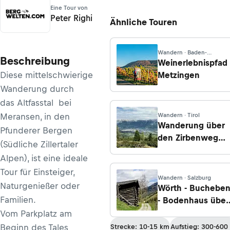
Eine Tour von
Peter Righi
Ähnliche Touren
Wandern · Baden-
Beschreibung
Württemberg
Weinerlebnispfad
Diese mittelschwierige
Metzingen
Wanderung durch
das Altfasstal bei
Meransen, in den
Wandern · Tirol
Wanderung über
Pfunderer Bergen
den Zirbenweg
(Südliche Zillertaler
zum Meißner Hau
Alpen), ist eine ideale
von der
Tour für Einsteiger,
Patscherkofelbah
Wandern · Salzburg
Naturgenießer oder
Bergstation
Wörth - Buchebe
Familien.
- Bodenhaus über
Alte
Vom Parkplatz am
Buchebenstraße
Beginn des Tales
Strecke: 10-15 km
Aufstieg: 300-600