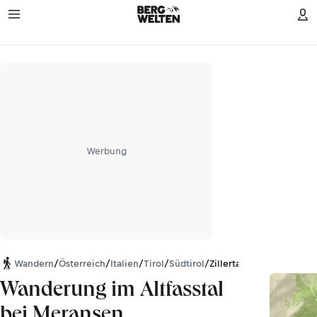
Werbung
Wandern
/
Österreich
/
Italien
/
Tirol
/
Südtirol
/
Zillertaler Alpen
Wanderung im Altfasstal
bei Meransen