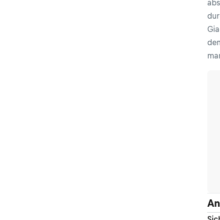
abs
dur
Gia
dem
man
An
Sic