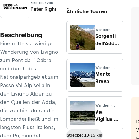
Eine Tour von
Peter Righi
Ähnliche Touren
Wandern ·
Beschreibung
Lombardei
Sorgenti
Eine mittelschwierige
dell'Adda
- Zu den
Wanderung von Livigno
Adda-
zum Pont da li Cábra
Quellen
und durch das
Wandern ·
Lombardei
Monte
Nationalparkgebiet zum
Breva
Passo Val Alpisella in
den Livigno Alpen zu
den Quellen der Adda,
Wandern ·
die von hier durch die
Trentino
Via
Lombardei fließt und im
Vigilius -
D
3.
längsten Fluss Italiens,
V
Etappe:
dem Po, mündet.
Strecke: 10-15 km
M