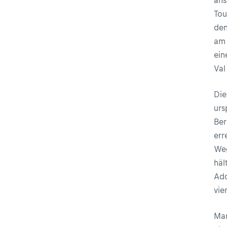
ans
Tou
den
am 
ein
Val
Die
urs
Ber
err
Weg
häl
Add
vier
Man