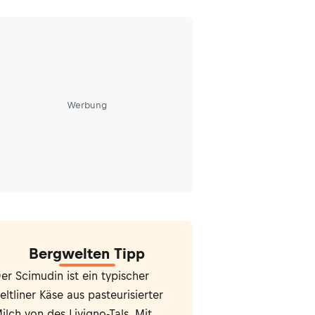
Werbung
Bergwelten Tipp
er Scimudin ist ein typischer
eltliner Käse aus pasteurisierter
ilch von des Livigno-Tals. Mit