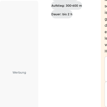
Von
Aufstieg: 300-600 m
s
Unsere
i
Liebe
Dauer: bis 2 h
g
Frau im
Walde
d
nach
e
Fondo
l
w
H
Werbung