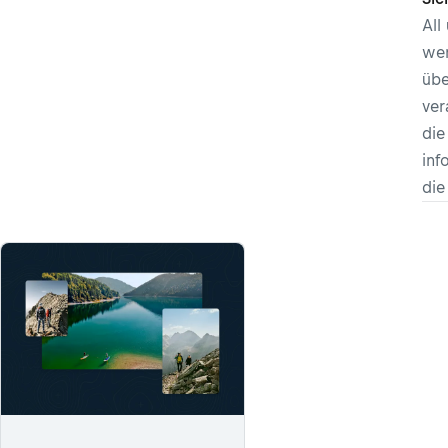
All
wer
übe
ver
die
inf
di