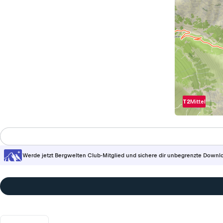
T2
Mittel
Werde jetzt Bergwelten Club-Mitglied und sichere dir unbegrenzte Downl