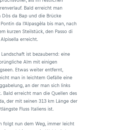
pruchsvoller, als im restlichen
renverlauf. Bald erreicht man
 Dòs da Bap und die Brücke
Pontin da l’Alpasgèla bis man, nach
em kurzen Steilstück, den Passo di
 Alpisella erreicht.
 Landschaft ist bezaubernd: eine
prüngliche Alm mit einigen
gseen. Etwas weiter entfernt,
eicht man in leichtem Gefälle eine
gabelung, an der man sich links
t. Bald erreicht man die Quellen des
a, der mit seinen 313 km Länge der
tlängste Fluss Italiens ist.
 folgt nun dem Weg, immer leicht