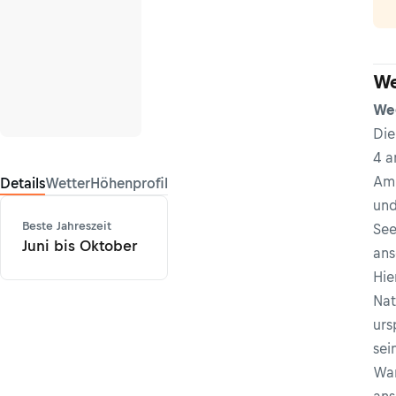
We
We
Die
4 a
Am 
Details
Wetter
Höhenprofil
und
Beste Jahreszeit
See
Juni bis Oktober
ans
Hie
Nat
urs
sei
Wan