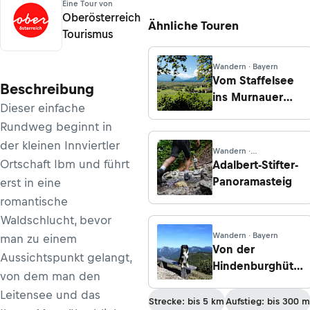
Eine Tour von
Oberösterreich
Ähnliche Touren
Tourismus
Wandern · Bayern
Vom Staffelsee
Beschreibung
ins Murnauer
Dieser einfache
Moos
Rundweg beginnt in
der kleinen Innviertler
Wandern ·
Oberösterreich
Ortschaft Ibm und führt
Adalbert-Stifter-
Panoramasteig
erst in eine
romantische
Waldschlucht, bevor
Wandern · Bayern
man zu einem
Von der
Aussichtspunkt gelangt,
Hindenburghütte
von dem man den
über die
Leitensee und das
Felsenquelle
Strecke: bis 5 km
Aufstieg: bis 300 m