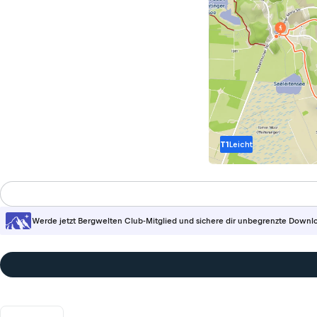
T1
Leicht
Werde jetzt Bergwelten Club-Mitglied und sichere dir unbegrenzte Downl