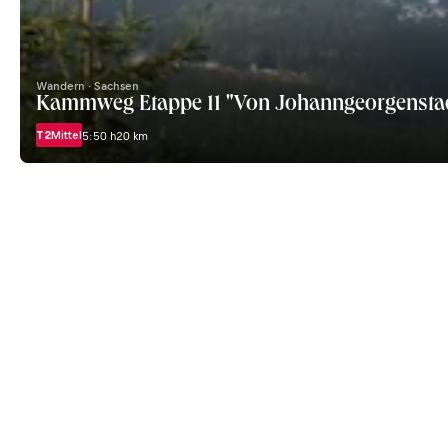
Wandern · Sachsen
Kammweg Etappe 11 "Von Johanngeorgenstadt
T2
Mittel
5:50 h
20 km