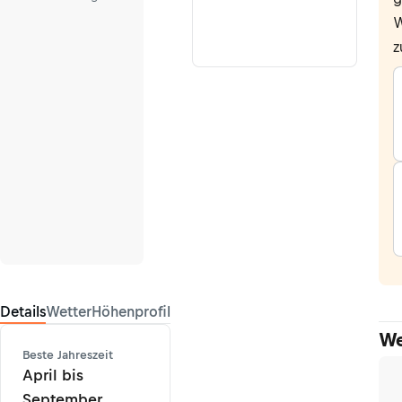
W
z
Details
Wetter
Höhenprofil
We
Beste Jahreszeit
April bis
September