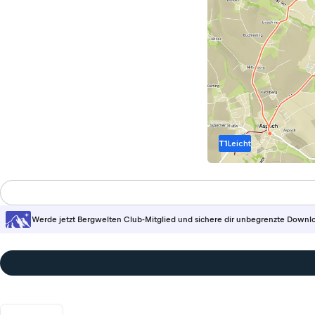
T1
Leicht
Werde jetzt Bergwelten Club-Mitglied und sichere dir unbegrenzte Downl