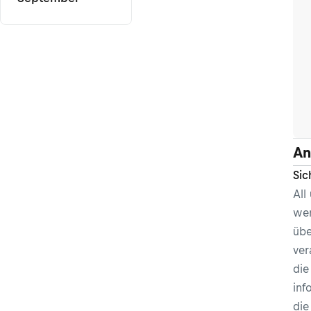
An
Sic
All
wer
übe
ver
die
inf
di