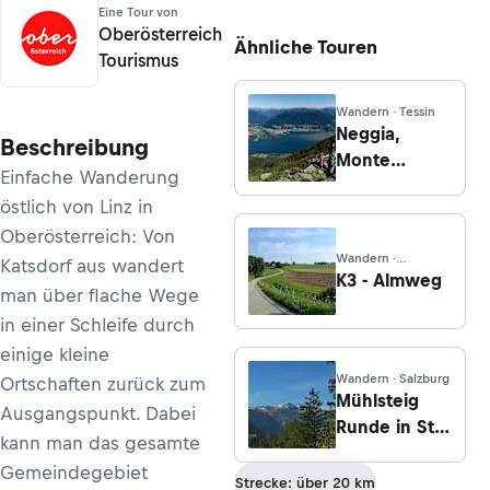
Eine Tour von
Oberösterreich
Ähnliche Touren
Tourismus
Wandern · Tessin
Neggia,
Beschreibung
Monte
Einfache Wanderung
Gambarogno,
östlich von Linz in
Indemini:
Oberösterreich: Von
eine
Wandern ·
wundervolle
Katsdorf aus wandert
Oberösterreich
K3 - Almweg
Aussicht
man über flache Wege
in einer Schleife durch
einige kleine
Wandern · Salzburg
Ortschaften zurück zum
Mühlsteig
Ausgangspunkt. Dabei
Runde in St.
kann man das gesamte
Michael im
Gemeindegebiet
Lungau
Strecke: über 20 km