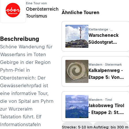
Eine Tour von
Oberösterreich
Ähnliche Touren
Tourismus
Klettersteige ·
Steiermark
Warscheneck
Beschreibung
Südostgrat
Schöne Wanderung für
Klettersteig (B)
Wasserfans im Toten
Gebirge in der Region
Wandern · Steiermark
Pyhrn-Priel in
Kalkalpenweg -
Etappe 5: Von
Oberösterreich: Der
Windischgarsten
Gewässerlehrpfad ist
auf die
eine informative Tour,
Gowilalm
Wandern · Tirol
die von Spital am Pyhrn
Jakobsweg Tirol
zur Wurzeralm
- Etappe 2: St.
Talstation führt. Elf
Johann in Tirol -
Informationstafeln
Bruckhaeusl
Strecke: 5-10 km
Aufstieg: bis 300 m