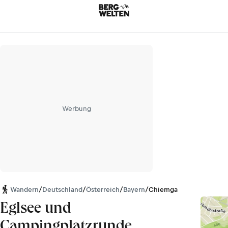
Werbung
Wandern
/
Deutschland
/
Österreich
/
Bayern
/
Chiemgauer Alpen
Eglsee und
Campingplatzrunde