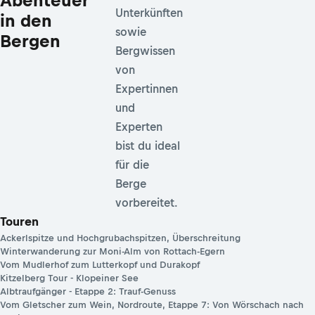
Abenteuer
Unterkünften
in den
sowie
Bergen
Bergwissen
von
Expertinnen
und
Experten
bist du ideal
für die
Berge
vorbereitet.
Touren
Ackerlspitze und Hochgrubachspitzen, Überschreitung
Winterwanderung zur Moni-Alm von Rottach-Egern
Vom Mudlerhof zum Lutterkopf und Durakopf
Kitzelberg Tour - Klopeiner See
Albtraufgänger - Etappe 2: Trauf-Genuss
Vom Gletscher zum Wein, Nordroute, Etappe 7: Von Wörschach nach