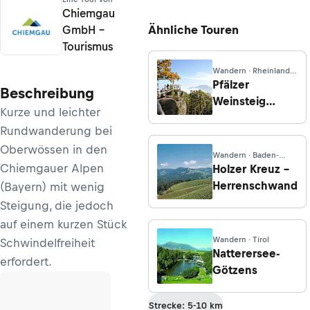
Chiemgau
Ähnliche Touren
GmbH –
Tourismus
Wandern · Rheinland-
Pfalz
Pfälzer
Beschreibung
Weinsteig
Kurze und leichter
Etappe 8:
Rundwanderung bei
Dernbach -
Oberwössen in den
Annweiler am
Wandern · Baden-
Trifels
Württemberg
Chiemgauer Alpen
Holzer Kreuz –
Herrenschwand
(Bayern) mit wenig
Steigung, die jedoch
auf einem kurzen Stück
Wandern · Tirol
Schwindelfreiheit
Natterersee-
erfordert.
Götzens
Strecke: 5-10 km