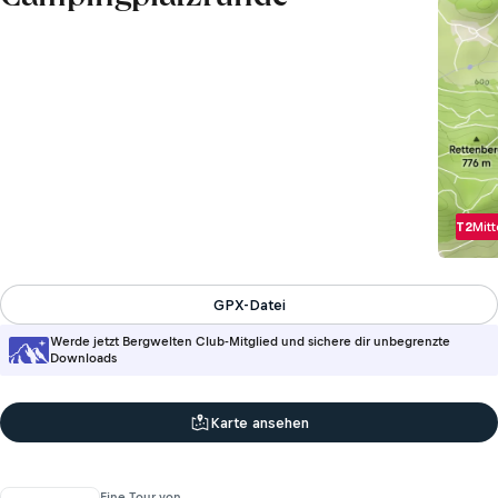
T2
Mitt
GPX-Datei
Werde jetzt Bergwelten Club-Mitglied und sichere dir unbegrenzte
Downloads
Karte ansehen
Eine Tour von