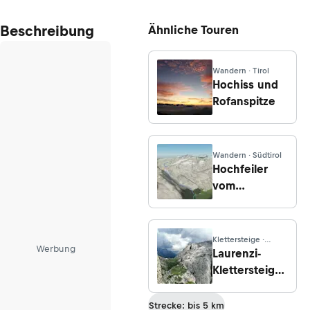
Beschreibung
Ähnliche Touren
Wandern · Tirol
Hochiss und
Rofanspitze
Wandern · Südtirol
Hochfeiler
vom
Nevesstausee
Klettersteige ·
Werbung
Südtirol
Laurenzi-
Klettersteig
(D)
Strecke: bis 5 km