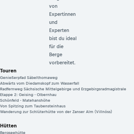
von
Expertinnen
und
Experten
bist du ideal
für die
Berge
vorbereitet.
Touren
Genießerpfad Säbelthomaweg
Abwärts vom Diedamskopf zum Wasserfall
Radfernweg Sächsische Mittelgebirge und Erzgebirgsradmagistrale
Etappe 2: Geising - Olbernhau
Schönfeld - Matehanshöhe
Von Spitzing zum Taubensteinhaus
Wanderung zur Schlüterhütte von der Zanser Alm (Villnöss)
Hütten
Bergseehütte