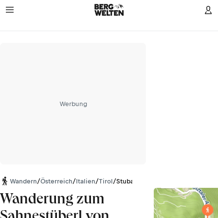
Werbung
Wandern
/
Österreich
/
Italien
/
Tirol
/
Stubaier Alpen
Wanderung zum
Sahnestüberl von