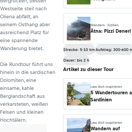
Bergrücken, dessen
Westseite steil nach
Oliena abfällt, an
seinem Osthang aber
Wandern · Sizilien
Ätna: Pizzi Deneri
ausreichend Platz für
eine spannende
Wanderung bietet.
Strecke: 5-10 km
Aufstieg: 300-600 
Dauer: bis 2 h
Die Rundtour führt uns
Artikel zu dieser Tour
hinein in die sardischen
Dolomiten, eine
Lass dich inspirieren
einsame, kahle
5 Wandertouren a
Berglandschaft aus
Sardinien
verkarsteten, weißen
Felsen und kleinen
Hochtälern.
Lass dich inspirieren
Wandern auf