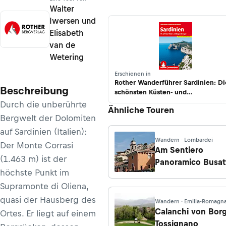
Walter
Iwersen und
Elisabeth
van de
Wetering
Erschienen in
Rother Wanderführer Sardinien: Di
Beschreibung
schönsten Küsten- und
Bergwanderungen
Durch die unberührte
Ähnliche Touren
Bergwelt der Dolomiten
auf Sardinien (Italien):
Wandern · Lombardei
Der Monte Corrasi
Am Sentiero
(1.463 m) ist der
Panoramico Busat
höchste Punkt im
nach Tempesta
Supramonte di Oliena,
quasi der Hausberg des
Wandern · Emilia-Romagn
Calanchi von Bor
Ortes. Er liegt auf einem
Tossignano