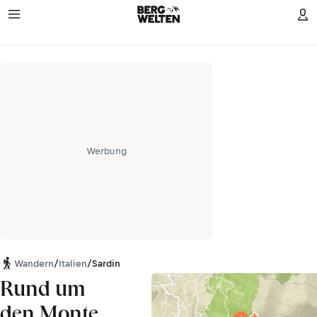
Werbung
Wandern
/
Italien
/
Sardinien
Rund um
den Monte