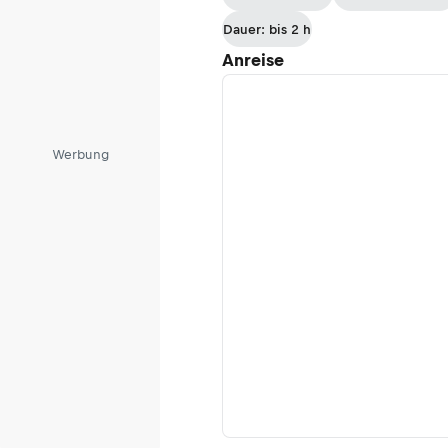
Almstub'n und
Dauer: bis 2 h
Trogalm
Anreise
Werbung