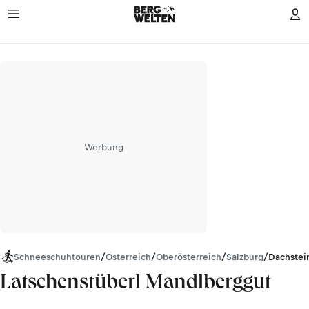
Werbung
Schneeschuhtouren
/
Österreich
/
Oberösterreich
/
Salzburg
/
Dachstei
Latschenstüberl Mandlberggut