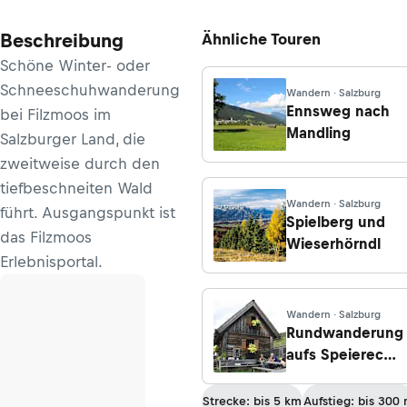
Beschreibung
Ähnliche Touren
Schöne Winter- oder
Schneeschuhwanderung
Wandern · Salzburg
Ennsweg nach
bei Filzmoos im
Mandling
Salzburger Land, die
zweitweise durch den
tiefbeschneiten Wald
Wandern · Salzburg
führt. Ausgangspunkt ist
Spielberg und
das Filzmoos
Wieserhörndl
Erlebnisportal.
Wandern · Salzburg
Rundwanderung
aufs Speiereck -
zur Halterhütte,
Peterbauer-
Strecke: bis 5 km
Aufstieg: bis 300