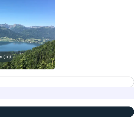
e (10)