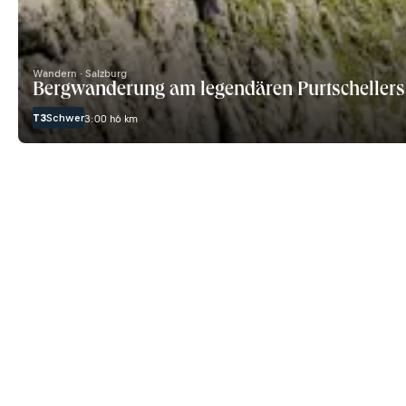
Wandern · Salzburg
Bergwanderung am legendären Purtschellers
T3
Schwer
3:00 h
6 km