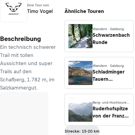
Eine Tour von
Ähnliche Touren
Timo Vogel
Wandern · Salzburg
Schwarzenbach
Beschreibung
Runde
Ein technisch schwerer
Trail mit tollen
Aussichten und super
Wandern · Salzburg
Trails auf den
Schladminger
Tauern
Schafberg, 1.782 m, im
Höhenweg- Tag
Salzkammergut.
4: Königstour
Klafferkessel
Berg- und Hochtouren
· Tirol
Ruderhofspitze
von der Franz
Senn Hütte
Strecke: 15-20 km