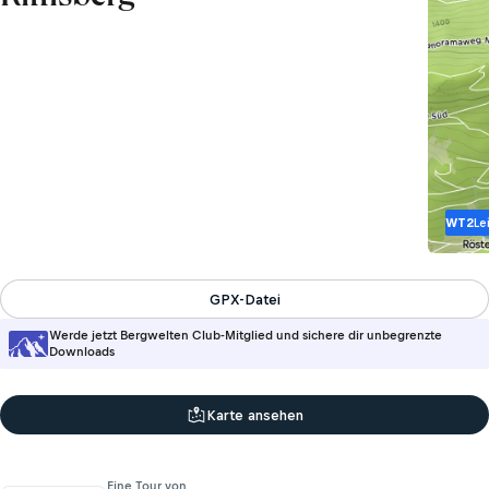
WT2
Le
GPX-Datei
Werde jetzt Bergwelten Club-Mitglied und sichere dir unbegrenzte
Downloads
Karte ansehen
Eine Tour von