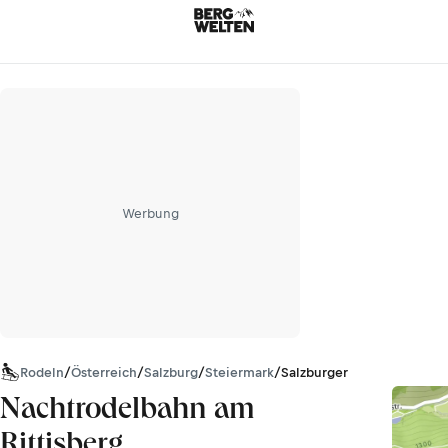
Werbung
Rodeln
/
Österreich
/
Salzburg
/
Steiermark
/
Salzburger Schieferalpen
Nachtrodelbahn am
Rittisberg