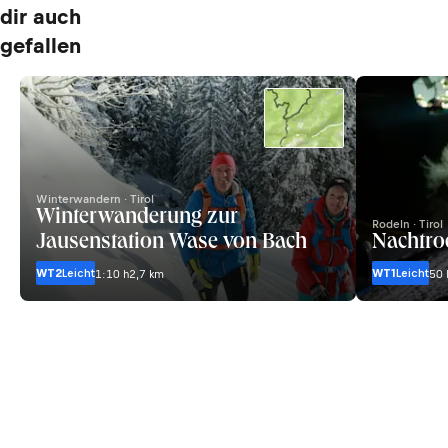
dir auch
gefallen
Winterwandern · Tirol
Winterwanderung zur
Rodeln · Tirol
Jausenstation Wase von Bach
Nachtro
WT2
Leicht
WT1
Leicht
1:10 h
2,7 km
50 