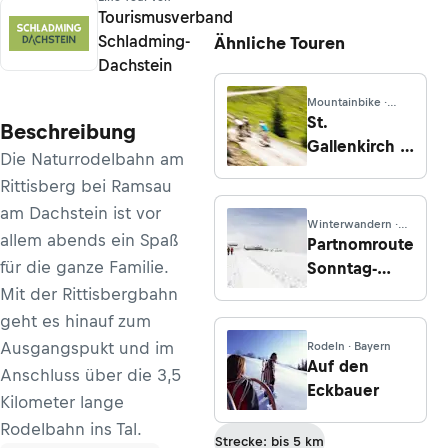
Tourismusverband
Schladming-
Ähnliche Touren
Dachstein
Mountainbike ·
Vorarlberg
St.
Beschreibung
Gallenkirch -
Die Naturrodelbahn am
Vergaldaalpe
Rittisberg bei Ramsau
am Dachstein ist vor
Winterwandern ·
allem abends ein Spaß
Vorarlberg
Partnomroute
für die ganze Familie.
Sonntag-
Stein
Mit der Rittisbergbahn
geht es hinauf zum
Ausgangspukt und im
Rodeln · Bayern
Auf den
Anschluss über die 3,5
Eckbauer
Kilometer lange
Rodelbahn ins Tal.
Strecke: bis 5 km