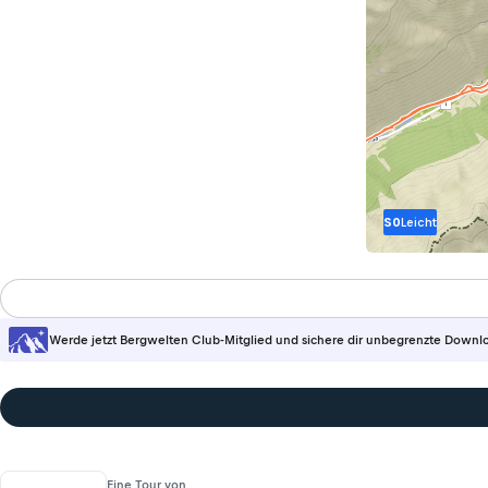
S0
Leicht
Werde jetzt Bergwelten Club-Mitglied und sichere dir unbegrenzte Downl
Eine Tour von