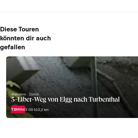
Diese Touren
könnten dir auch
gefallen
Wandern · Zürich
5-Liber-Weg von Elgg nach Turbenthal
T2
Mittel
3:00 h
10,2 km