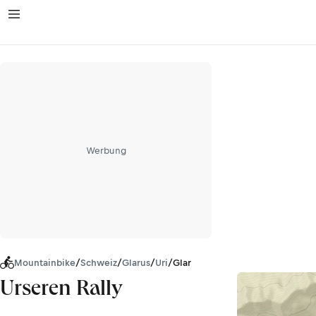
Werbung
Mountainbike
/
Schweiz
/
Glarus
/
Uri
/
Glarner Alpen
Urseren Rally