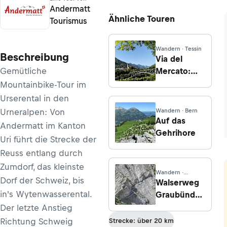
Andermatt
Ähnliche Touren
Tourismus
Wandern · Tessin
Beschreibung
Via del
Gemütliche
Mercato:
Von
Mountainbike-Tour im
Camedo
Urserental in den
nach
Urneralpen: Von
Wandern · Bern
Intragna
Auf das
Andermatt im Kanton
Gehrihore
Uri führt die Strecke der
Reuss entlang durch
Zumdorf, das kleinste
Wandern ·
Dorf der Schweiz, bis
Graubünden
Walserweg
in's Wytenwasserental.
Graubünden
- Etappe 13:
Der letzte Anstieg
Filisur -
Richtung Schweig
Strecke: über 20 km