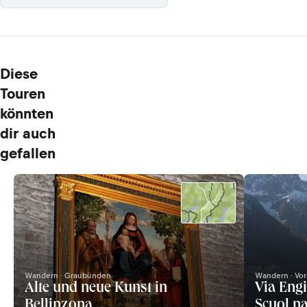
Diese
Touren
könnten
dir auch
gefallen
Wandern · Graubünden
Wandern · Vor
Alte und neue Kunst in
Via Engi
Bellinzona
Scuol n