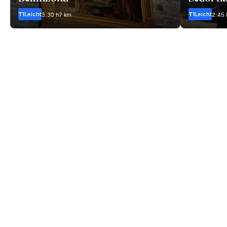
T1
Leicht
T1
Leicht
3:30 h
7 km
2:45 