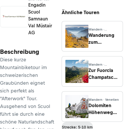
Engadin
Scuol
Ähnliche Touren
Samnaun
Val Müstair
Wandern ·
AG
Lombardei
Wanderung
zum
Berggasthaus
Beschreibung
San Romerio
Diese kurze
von Piaz
Wandern ·
Mountainbiketour im
Vorarlberg
Zur Fuorcla
schweizerischen
Champatsch
Graubünden eignet
ab Scuol
sich perfekt als
"Afterwork" Tour.
Wandern · Venetien
Dolomiten
Ausgehend von Scuol
Höhenweg
führt sie durch eine
Nr. 3 – Etappe
schöne Naturlandschaft
5: Rifugio
Strecke: 5-10 km