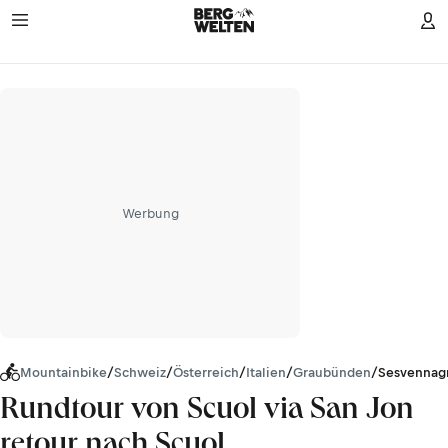
Werbung
Mountainbike
/
Schweiz
/
Österreich
/
Italien
/
Graubünden
/
Sesvennag
Rundtour von Scuol via San Jon
retour nach Scuol