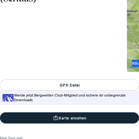
S0
L
GPX-Datei
Werde jetzt Bergwelten Club-Mitglied und sichere dir unbegrenzte
Downloads
Karte ansehen
Eine Tour von