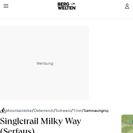
Werbung
Mountainbike
/
Österreich
/
Schweiz
/
Tirol
/
Samnaungruppe
Singletrail Milky Way
(Serfaus)