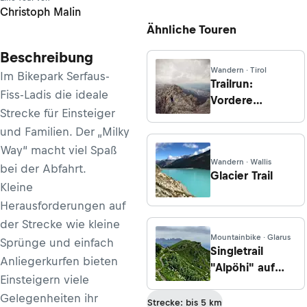
Christoph Malin
Ähnliche Touren
Beschreibung
Wandern · Tirol
Im Bikepark Serfaus-
Trailrun:
Fiss-Ladis die ideale
Vordere
Strecke für Einsteiger
Brandjochspitze
und Familien. Der „Milky
Way“ macht viel Spaß
Wandern · Wallis
bei der Abfahrt.
Glacier Trail
Kleine
Herausforderungen auf
der Strecke wie kleine
Mountainbike · Glarus
Sprünge und einfach
Singletrail
Anliegerkurfen bieten
"Alpöhi" auf
Einsteigern viele
dem Pizol
Gelegenheiten ihr
Strecke: bis 5 km