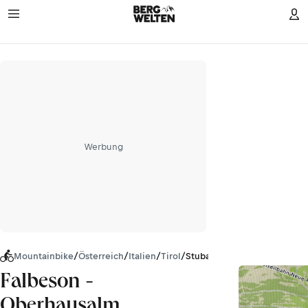
Werbung
Mountainbike
/
Österreich
/
Italien
/
Tirol
/
Stubaier Alpen
Falbeson -
Oberhausalm