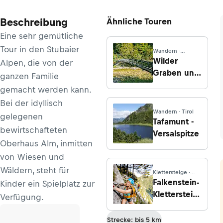
Beschreibung
Ähnliche Touren
Eine sehr gemütliche
Tour in den Stubaier
Wandern ·
Oberösterreich
Wilder
Alpen, die von der
Graben und
ganzen Familie
Wildnistrail
gemacht werden kann.
Buchensteig
Bei der idyllisch
Wandern · Tirol
gelegenen
Tafamunt -
bewirtschafteten
Versalspitze
Oberhaus Alm, inmitten
von Wiesen und
Wäldern, steht für
Klettersteige ·
Steiermark
Falkenstein-
Kinder ein Spielplatz zur
Klettersteig
Verfügung.
(D, Variante
D/E)
Strecke: bis 5 km