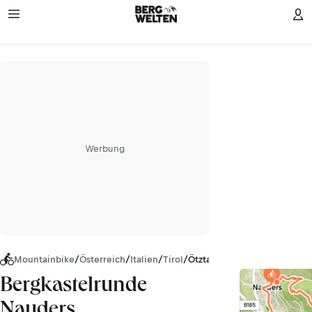
Werbung
Mountainbike
/
Österreich
/
Italien
/
Tirol
/
Ötztaler Alpen
Bergkastelrunde
Nauders