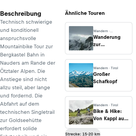
Beschreibung
Ähnliche Touren
Technisch schwierige
und konditionell
Wandern ·
Graubünden
Wanderung
anspruchsvolle
zur
Mountainbike Tour zur
Ramozhütte
Bergkastel Bahn in
von Arosa
Nauders am Rande der
Wandern · Tirol
Ötztaler Alpen. Die
Großer
Anstiege sind nicht
Schafkopf
allzu steil, aber lange
und fordernd. Die
Abfahrt auf dem
Wandern · Tirol
Bike & Hike:
technischen Singletrail
Von Kappl auf
zur Goldseehütte
die
erfordert solide
Seßladspitze
Strecke: 15-20 km