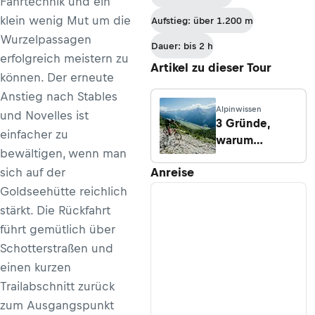
Fahrtechnik und ein
klein wenig Mut um die
Aufstieg: über 1.200 m
Wurzelpassagen
Dauer: bis 2 h
erfolgreich meistern zu
Artikel zu dieser Tour
können. Der erneute
Anstieg nach Stables
Alpinwissen
und Novelles ist
3 Gründe,
einfacher zu
warum
bewältigen, wenn man
Mountainbiken
sich auf der
Anreise
der beste
Sport der Welt
Goldseehütte reichlich
ist
stärkt. Die Rückfahrt
führt gemütlich über
Schotterstraßen und
einen kurzen
Trailabschnitt zurück
zum Ausgangspunkt