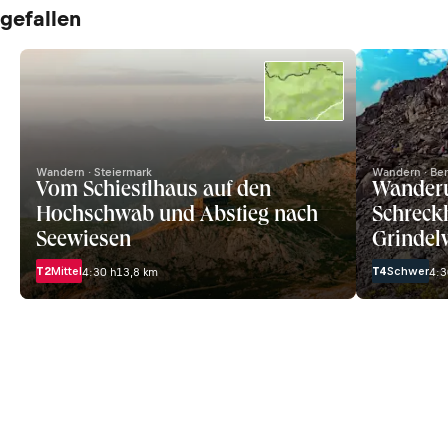
gefallen
Wandern · Steiermark
Wandern · Be
Vom Schiestlhaus auf den
Wander
Hochschwab und Abstieg nach
Schreck
Seewiesen
Grindel
T2
Mittel
T4
Schwer
4:30 h
13,8 km
4:3