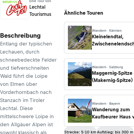
Eine Tour von
Lechtal
Ähnliche Touren
Tourismus
Wandern · Kärnten
Beschreibung
Kleinelendtal,
Entlang der typischen
Zwischenelendsch
Großelendtal und
Lechauen, durch
Wasserfall Fallbac
schneebedeckte Felder
und tiefverschneiten
Wandern · Salzburg
Maggernig-Spitze
Wald führt die Loipe
(Makernig-Spitze)
von Elmen über
der
Vorderhornbach nach
Rollbahn/Großfra
Stanzach im Tiroler
Wandern · Bayern
Lechtal. Diese
Wanderung zum
mittelschwere Loipe in
Kaufbeurer Haus 
Hinterhornbach
den Allgäuer Alpen ist
sowohl klassisch als
Strecke: 5-10 km
Aufstieg: bis 300 m