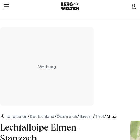
Werbung
Langlaufen
/
Deutschland
/
Österreich
/
Bayern
/
Tirol
/
Allgäuer Alpen
Lechtalloipe Elmen-
Stanzach