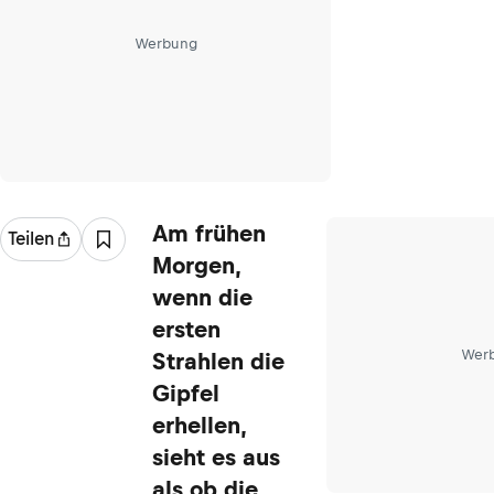
Werbung
Am frühen
Teilen
Morgen,
wenn die
ersten
Wer
Strahlen die
Gipfel
erhellen,
sieht es aus
als ob die