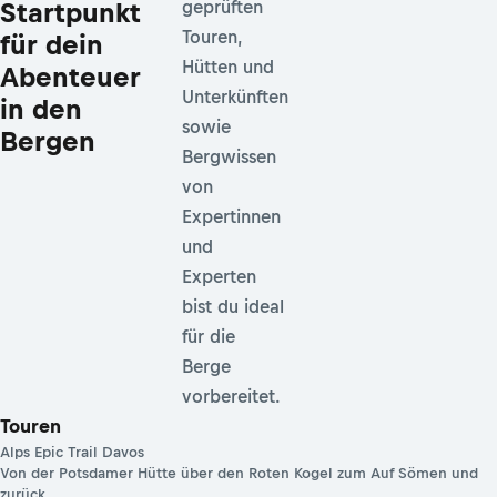
Startpunkt
geprüften
Touren,
für dein
Hütten und
Abenteuer
Unterkünften
in den
sowie
Bergen
Bergwissen
von
Expertinnen
und
Experten
bist du ideal
für die
Berge
vorbereitet.
Touren
Alps Epic Trail Davos
Von der Potsdamer Hütte über den Roten Kogel zum Auf Sömen und
zurück