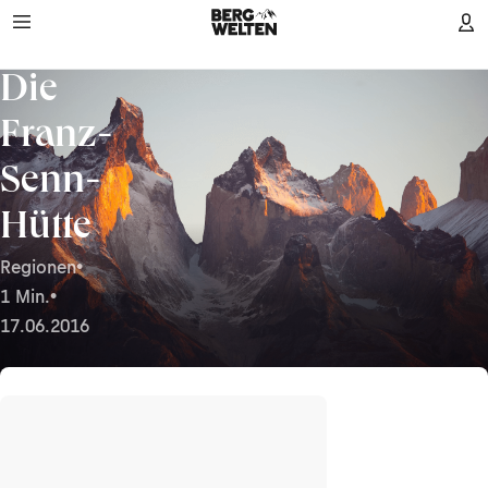
Die
Franz-
Senn-
Hütte
Regionen
•
1 Min.
•
17.06.2016