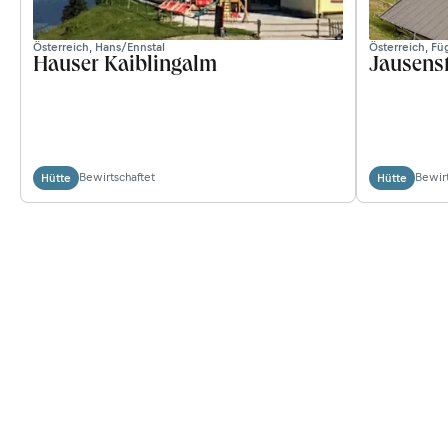
Österreich, Hans/Ennstal
Österreich, F
Hauser Kaiblingalm
Jausens
Bewirtschaftet
Bewirt
Hütte
Hütte