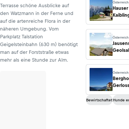
Österreich
Terrasse schöne Ausblicke auf
Hans/Enns
Hauser
den Watzmann in der Ferne und
Kaiblin
auf die artenreiche Flora in der
näheren Umgebung. Vom
Parkplatz Talstation
Österreich
Fügenber
Jausen
Geigelsteinbahn (630 m) benötigt
Geolsa
man auf der Forststraße etwas
mehr als eine Stunde zur Alm.
Österreich
Hainzenbe
Bergho
Gerloss
Bewirtschaftet
Hunde er