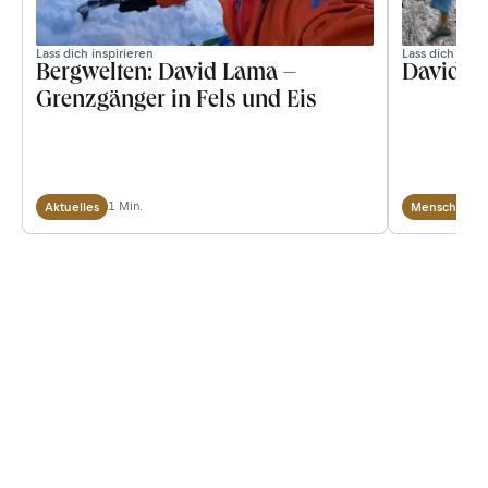
Lass dich inspirieren
Lass dich inspi
Bergwelten: David Lama –
David La
Grenzgänger in Fels und Eis
1 Min.
2
Aktuelles
Menschen