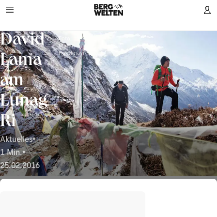
David
Foto:
Martin
Hanslmayr
Lama
am
Lunag
Ri
Aktuelles
•
1 Min.
•
25.02.2016