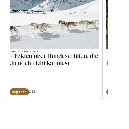
Lass dich inspirieren
Lass dich inspi
4 Fakten über Hundeschlitten, die
3 Famili
du noch nicht kanntest
Fränkis
1 Min.
Regionen
Tourentipps