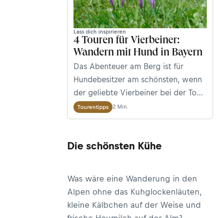
Lass dich inspirieren
4 Touren für Vierbeiner:
Wandern mit Hund in Bayern
Das Abenteuer am Berg ist für
Hundebesitzer am schönsten, wenn
der geliebte Vierbeiner bei der Tour
dabei sein kann. Andrea Obele stellt
2 Min.
Tourentipps
Wanderungen für Hundeliebhaber in
Bayern vor.
Die schönsten Kühe
Was wäre eine Wanderung in den
Alpen ohne das Kuhglockenläuten,
kleine Kälbchen auf der Weise und
frische Heumilch auf der Alm?