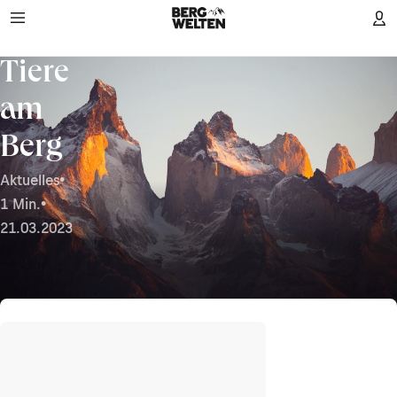
Tiere
am
Berg
Aktuelles
•
1 Min.
•
21.03.2023