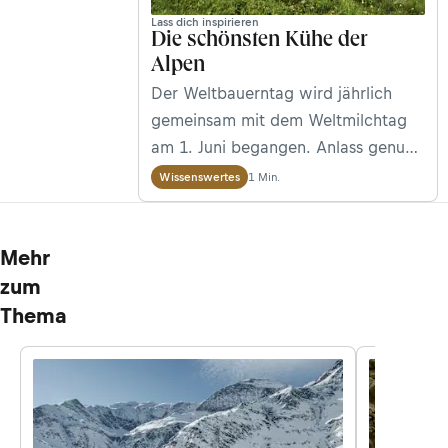
Lass dich inspirieren
Die schönsten Kühe der
Alpen
Der Weltbauerntag wird jährlich
gemeinsam mit dem Weltmilchtag
am 1. Juni begangen. Anlass genug,
euch die schönsten und
1 Min.
Wissenswertes
traditionellsten Kühe der Alpen
vorzustellen.
Mehr
zum
Thema