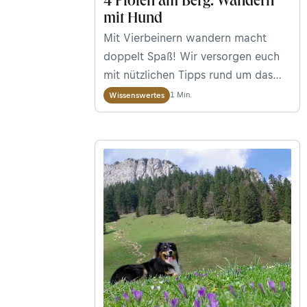
4 Pfoten am Berg: Wandern
mit Hund
Mit Vierbeinern wandern macht
doppelt Spaß! Wir versorgen euch
mit nützlichen Tipps rund um das
Thema Wandern mit Hund:
1 Min.
Wissenswertes
pfotenfreundliche Hütten,
inspirierende Geschichten von
kalten Schnauzen und
hundetaugliche Wanderungen.