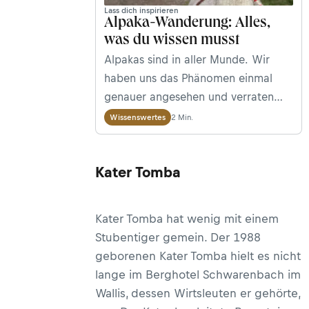
Lass dich inspirieren
Alpaka-Wanderung: Alles,
was du wissen musst
Alpakas sind in aller Munde. Wir
haben uns das Phänomen einmal
genauer angesehen und verraten
euch alles, was ihr für eure erste
2 Min.
Wissenswertes
Alpaka-Wanderung wissen müsst.
Kater Tomba
Kater Tomba hat wenig mit einem
Stubentiger gemein. Der 1988
geborenen Kater Tomba hielt es nicht
lange im Berghotel Schwarenbach im
Wallis, dessen Wirtsleuten er gehörte,