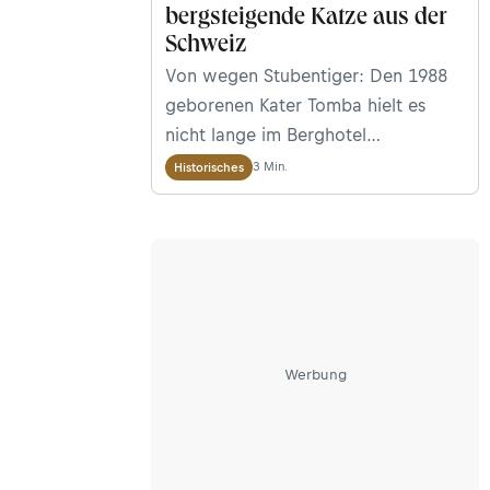
bergsteigende Katze aus der
Schweiz
Von wegen Stubentiger: Den 1988
geborenen Kater Tomba hielt es
nicht lange im Berghotel
Schwarenbach im Wallis, dessen
3 Min.
Historisches
Wirtsleuten er gehörte. Stattdessen
begleitete er Bergsteiger auf die
umliegenden Gipfel und wurde
dadurch weltberühmt.
Werbung