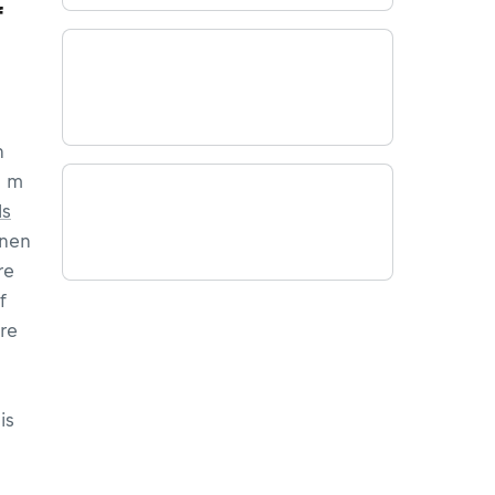
f
5
n
n m
ls
nen
re
f
re
n
is