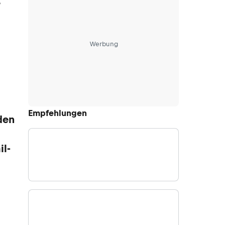
e
Werbung
Empfehlungen
den
il-