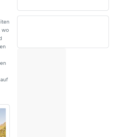
iten
, wo
d
ren
pen
auf