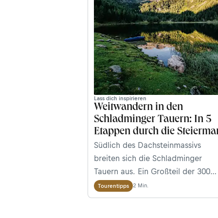
Lass dich inspirieren
Weitwandern in den
Schladminger Tauern: In 5
Etappen durch die Steierma
Südlich des Dachsteinmassivs
breiten sich die Schladminger
Tauern aus. Ein Großteil der 300
Bergseen und knapp 150 Wasserfä
2 Min.
Tourentipps
der Niederen Tauern liegen hier
ebenso wie zahlreiche lohnende