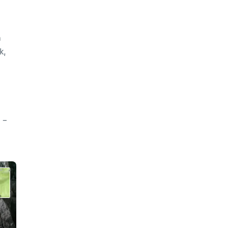
n
k,
 –