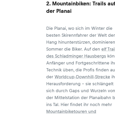
2. Mountainbiken: Trails au
Bergziele. Wir stellen euch den
Schladminger Tauern Höhenweg
der Planai
vor, der auf 5 Etappen und über 4
km durch die Steiermark führt.
Die Planai, wo sich im Winter die
besten Skirennfahrer der Welt de
Hang hinunterstürzen, dominiere
Sommer die Biker. Auf den
elf Trai
des Schladminger Hausbergs
kön
Anfänger und Fortgeschrittene ih
Technik üben, die Profis finden au
der
Worldcup-Downhill-Strecke
ih
Herausforderung – sie schlängelt
sich durch Gaps und Wurzeln vo
der Mittelstation der Planaibahn b
ins Tal. Hier findet ihr noch mehr
Mountainbiketouren und