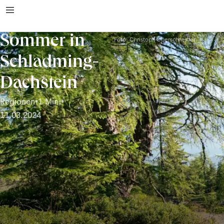
Sommer in
Foto: Christoph Oberschneider
Schladming-
Dachstein
Regionen
•
1 Min.
•
11.03.2024