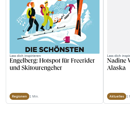
Lass dich inspirieren
Lass dich inspi
Engelberg: Hotspot für Freerider
Nadine W
und Skitourengeher
Alaska
1 Min.
1 
Regionen
Aktuelles