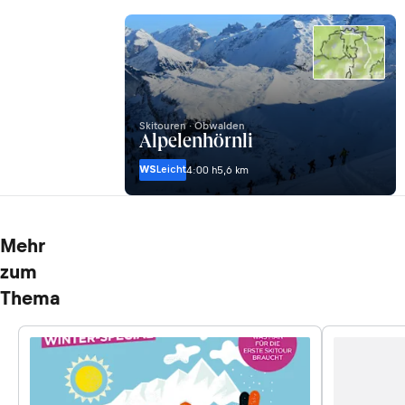
Skitouren · Obwalden
Alpelenhörnli
WS
Leicht
4:00 h
5,6 km
Mehr
zum
Thema