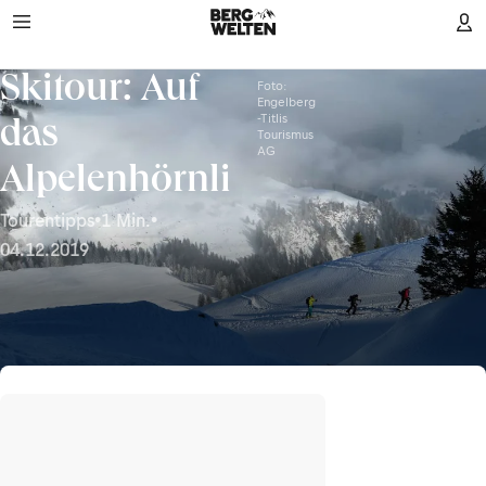
Skitour: Auf
Foto:
Engelberg
-Titlis
das
Tourismus
AG
Alpelenhörnli
Tourentipps
•
1 Min.
•
04.12.2019