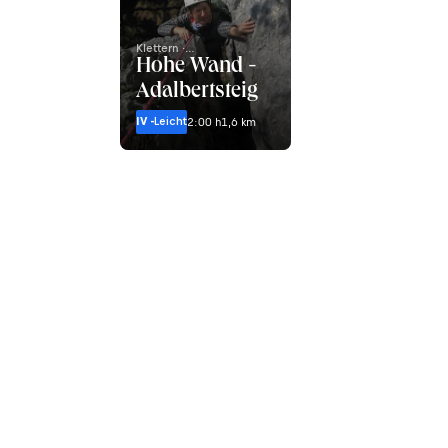
Klettern ·
Niederösterreich
Hohe Wand -
Adalbertsteig
IV -
Leicht
2:00 h
1,6 km