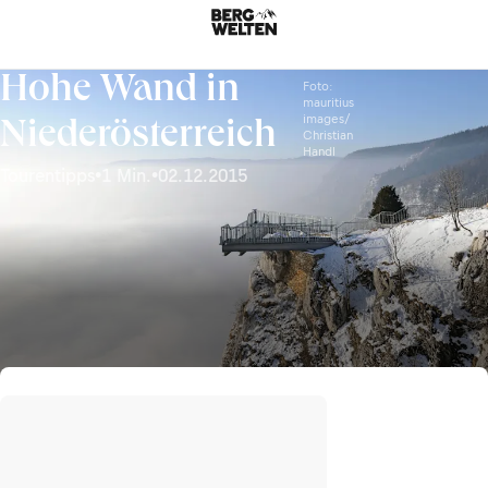
Hohe Wand in
Foto:
mauritius
images/
Niederösterreich
Christian
Handl
Tourentipps
•
1 Min.
•
02.12.2015