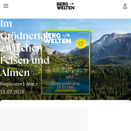
Im
Foto:
Bergwelten
Grödnertal:
zwischen
Felsen und
Almen
Regionen
•
1 Min.
•
12.07.2018