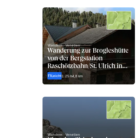
Wandern · Venetien
Wanderung zur Brogleshütte
von der Bergstation
Raschötzbahn/St. Ulrich in
Gröden
T1
Leicht
1:25 h
4,8 km
Wandern · Venetien