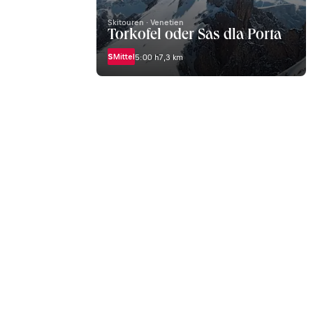
Skitouren · Venetien
Torkofel oder Sas dla Porta
S
Mittel
5:00 h
7,3 km