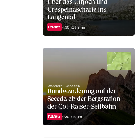
Über das Cirjoch und
Crespeinascharte ins
Langental
T2
Mittel
4:30 h
13,2 km
Wandern · Venetien
Rundwanderung auf der
Seceda ab der Bergstation
der Col-Raiser-Seilbahn
T2
Mittel
3:30 h
10 km