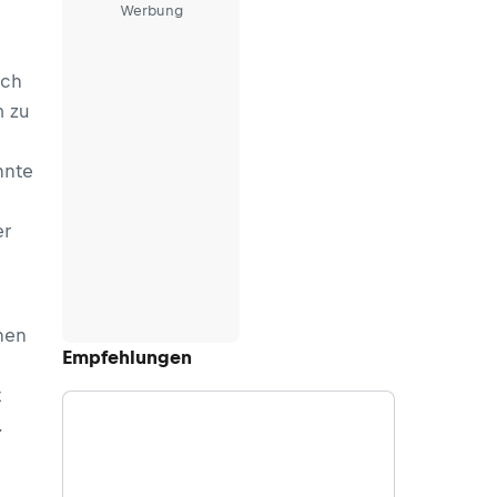
Werbung
sch
m zu
nnte
er
chen
Empfehlungen
t
.