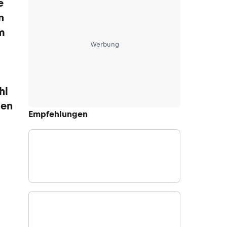
e
n
m
Werbung
hl
gen
Empfehlungen