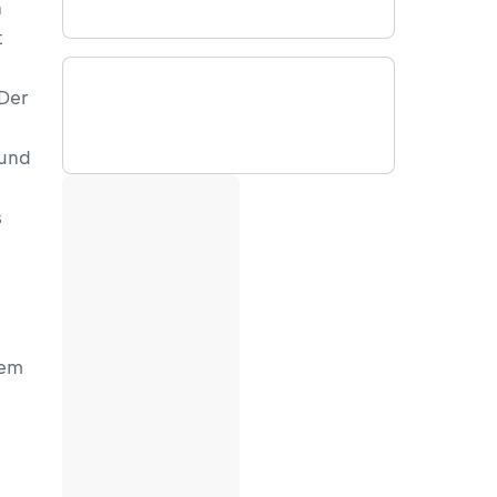
n
t
 Der
 und
s
dem