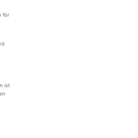
 für
rd
n ist
den