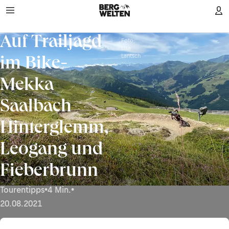
Auf Trailjagd
Foto:
Lisa
Lantsch
im Bike-
Mekka
Saalbach
Hinterglemm,
Leogang und
Fieberbrunn
Tourentipps
•
4 Min.
•
20.08.2021