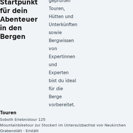
Startpunkt
geprüften
Touren,
für dein
Hütten und
Abenteuer
Unterkünften
in den
sowie
Bergen
Bergwissen
von
Expertinnen
und
Experten
bist du ideal
für die
Berge
vorbereitet.
Touren
Soboth Erlebnistour 125
Mountainbiketour zur Stockerl im Untersulzbachtal von Neukirchen
Grabenstätt - Erlstätt