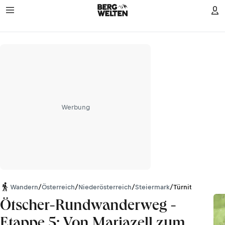
Werbung
Wandern
/
Österreich
/
Niederösterreich
/
Steiermark
/
Türnitzer Alpen
Ötscher-Rundwanderweg -
Etappe 5: Von Mariazell zum