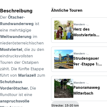
Beschreibung
Ähnliche Touren
Der
Ötscher-
Rundwanderweg
ist
Wandern ·
Niederösterreich
Herz des
eine mehrtägige
Mostviertels
Weitwanderung
im
Rundwanderweg
niederösterreichischen
- Etappe 7: St.
Mostviertel
, die zu den
Peter in der Au
Wandern ·
eindrucksvollsten
nach Wolfsbach
Oberösterreich
Strudengauer
Touren der Ostalpen
9er -Etappe 1:
zählt. Die fünfte Etappe
Die Mystische
führt von
Mariazell
zum
Schutzhaus
Wandern ·
Oberösterreich
Panoramaweg
Vorderötscher.
Die
Mitterbach
Rundtour ist eine
anspruchsvolle
Strecke: 15-20 km