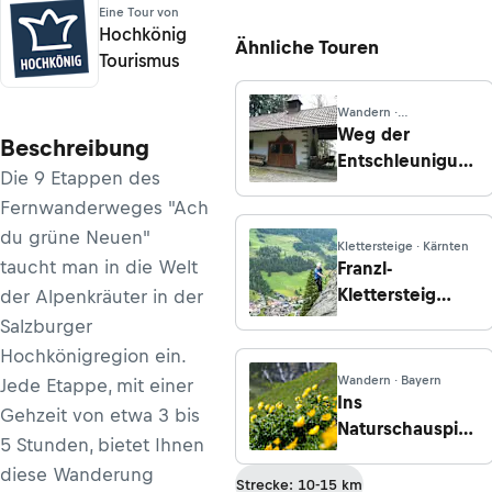
Eine Tour von
Hochkönig
Ähnliche Touren
Tourismus
Wandern ·
Oberösterreich
Weg der
Beschreibung
Entschleunigung
Die 9 Etappen des
- Kraft und
Fernwanderweges "Ach
Energie tanken -
du grüne Neuen"
Etappe 5:
Klettersteige · Kärnten
Peilstein -
taucht man in die Welt
Franzl-
Kohlstatt
Klettersteig
der Alpenkräuter in der
(C/D),
Salzburger
Hüttschlag
Hochkönigregion ein.
Wandern · Bayern
Jede Etappe, mit einer
Ins
Gehzeit von etwa 3 bis
Naturschauspiel
5 Stunden, bietet Ihnen
Riedingtal
diese Wanderung
Strecke: 10-15 km