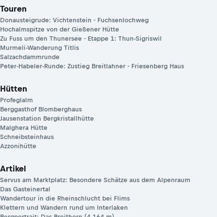
Touren
Donausteigrude: Vichtenstein - Fuchsenlochweg
Hochalmspitze von der Gießener Hütte
Zu Fuss um den Thunersee - Etappe 1: Thun-Sigriswil
Murmeli-Wanderung Titlis
Salzachdammrunde
Peter-Habeler-Runde: Zustieg Breitlahner - Friesenberg Haus
Hütten
Profeglalm
Berggasthof Blomberghaus
Jausenstation Bergkristallhütte
Malghera Hütte
Schneibsteinhaus
Azzonihütte
Artikel
Servus am Marktplatz: Besondere Schätze aus dem Alpenraum
Das Gasteinertal
Wandertour in die Rheinschlucht bei Flims
Klettern und Wandern rund um Interlaken
Bergportrait: Das Breithorn (4.164 m)