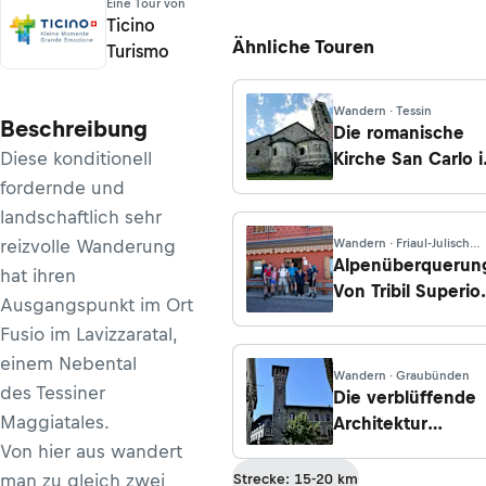
Eine Tour von
Ticino
Ähnliche Touren
Turismo
Wandern · Tessin
Beschreibung
Die romanische
Diese konditionell
Kirche San Carlo i
Negrentino
fordernde und
landschaftlich sehr
reizvolle Wanderung
Wandern · Friaul-Julisch
Venetien
Alpenüberquerun
hat ihren
Von Tribil Superio
Ausgangspunkt im Ort
nach Castelmont
Fusio im Lavizzaratal,
einem Nebental
Wandern · Graubünden
des Tessiner
Die verblüffende
Maggiatales.
Architektur
Bellinzonas
Von hier aus wandert
man zu gleich zwei
Strecke: 15-20 km