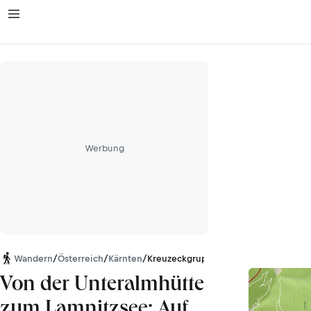
Werbung
Wandern
/
Österreich
/
Kärnten
/
Kreuzeckgruppe
Von der Unteralmhütte
zum Lamnitzsee: Auf