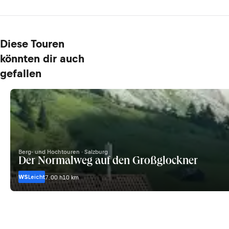
Diese Touren
könnten dir auch
gefallen
Berg- und Hochtouren · Salzburg
Der Normalweg auf den Großglockner
WS
Leicht
7:00 h
10 km