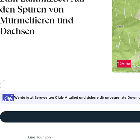
den Spuren von
Murmeltieren und
Dachsen
T2
Mittel
Werde jetzt Bergwelten Club-Mitglied und sichere dir unbegrenzte Downl
Eine Tour von