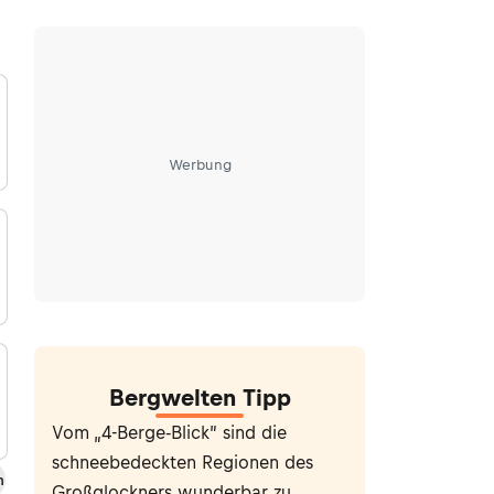
Werbung
Bergwelten Tipp
Vom „4-Berge-Blick” sind die
schneebedeckten Regionen des
m
Großglockners wunderbar zu