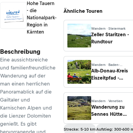
Hohe Tauern
- die
Ähnliche Touren
Nationalpark-
Region in
Wandern · Steiermark
Kärnten
Zeller Staritzen -
Rundtour
Beschreibung
Eine aussichtsreiche
Wandern · Baden-
und familienfreundliche
Württemberg
Alb-Donau-Kreis
Wanderung auf der
Eiszeitpfad -
man einen herrlichen
Fohlenhausrunde
Panoramablick auf die
Gailtaler und
Wandern · Venetien
Wanderung zu
Karnischen Alpen und
Sennes Hütte
die Lienzer Dolomiten
vom Berggasthof
genießt. Es gibt
Pederü (St. Virgil
Strecke: 5-10 km
Aufstieg: 300-600 
hervorragende und