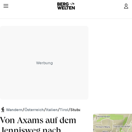
Werbung
Wandern
/
Österreich
/
Italien
/
Tirol
/
Stubaier Alpen
Von Axams auf dem
Jennisweg nach