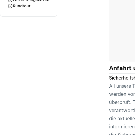
Rundtour
Anfahrt 
Sicherheits
All unsere
werden von
überprüft. 
verantwortl
die aktuel
informieren
die
Sicherh