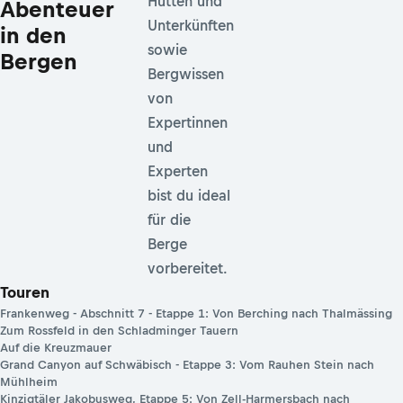
Hütten und
Abenteuer
Unterkünften
in den
sowie
Bergen
Bergwissen
von
Expertinnen
und
Experten
bist du ideal
für die
Berge
vorbereitet.
Touren
Frankenweg - Abschnitt 7 - Etappe 1: Von Berching nach Thalmässing
Zum Rossfeld in den Schladminger Tauern
Auf die Kreuzmauer
Grand Canyon auf Schwäbisch - Etappe 3: Vom Rauhen Stein nach
Mühlheim
Kinzigtäler Jakobusweg, Etappe 5: Von Zell-Harmersbach nach