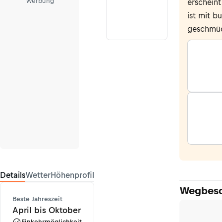
Werbung
erscheint
ist mit b
geschmüc
Details
Wetter
Höhenprofil
Wegbesc
Beste Jahreszeit
April bis Oktober
Einkehrmöglichkeit