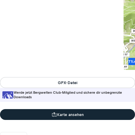
T1
L
GPX-Datei
Werde jetzt Bergwelten Club-Mitglied und sichere dir unbegrenzte
Downloads
Karte ansehen