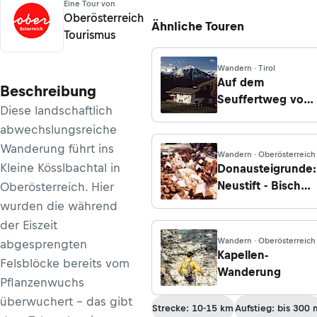
Eine Tour von
Oberösterreich
Ähnliche Touren
Tourismus
Wandern · Tirol
Auf dem
Beschreibung
Seuffertweg von
Diese landschaftlich
der Breslauer
abwechslungsreiche
Hütte zur
Wanderung führt ins
Vernagthütte
Wandern · Oberösterreich
Kleine Kösslbachtal in
Donausteigrunde:
Neustift - Bischof
Oberösterreich. Hier
Firmian Weg
wurden die während
der Eiszeit
Wandern · Oberösterreich
abgesprengten
Kapellen-
Felsblöcke bereits vom
Wanderung
Pflanzenwuchs
überwuchert – das gibt
Strecke: 10-15 km
Aufstieg: bis 300 