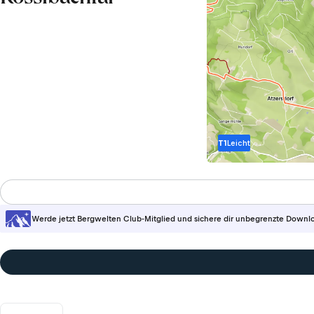
T1
Leicht
Werde jetzt Bergwelten Club-Mitglied und sichere dir unbegrenzte Downl