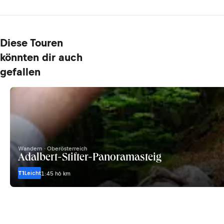
Diese Touren
könnten dir auch
gefallen
Wandern · Oberösterreich
Adalbert-Stifter-Panoramasteig
T1
Leicht
1:45 h
6 km