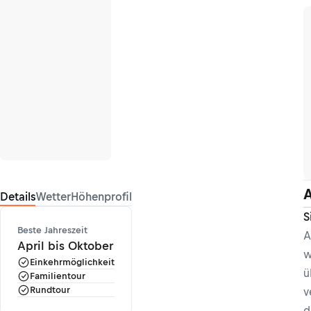
A
Details
Wetter
Höhenprofil
S
Beste Jahreszeit
A
April bis Oktober
w
Einkehrmöglichkeit
ü
Familientour
Rundtour
v
d