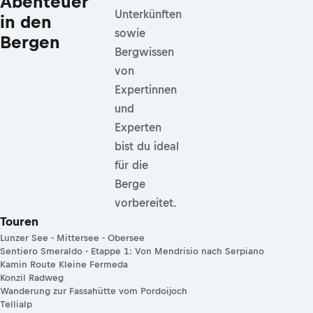
Abenteuer
Unterkünften
in den
sowie
Bergen
Bergwissen
von
Expertinnen
und
Experten
bist du ideal
für die
Berge
vorbereitet.
Touren
Lunzer See - Mittersee - Obersee
Sentiero Smeraldo - Etappe 1: Von Mendrisio nach Serpiano
Kamin Route Kleine Fermeda
Konzil Radweg
Wanderung zur Fassahütte vom Pordoijoch
Tellialp