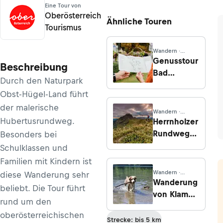
Eine Tour von
Oberösterreich
Ähnliche Touren
Tourismus
Wandern ·
Steiermark
Genusstour
Beschreibung
Bad
Durch den Naturpark
Waltersdorf
Obst-Hügel-Land führt
der malerische
Wandern ·
Oberösterreich
Hubertusrundweg.
Herrnholzer
Rundweg
Besonders bei
von
Schulklassen und
Scharten
Familien mit Kindern ist
Wandern ·
diese Wanderung sehr
Oberösterreich
Wanderung
beliebt. Die Tour führt
von Klamm
rund um den
zum
oberösterreichischen
Laudachsee
Strecke: bis 5 km