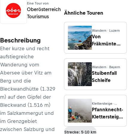
Eine Tour von
Oberösterreich
Ähnliche Touren
Tourismus
Wandern · Luzern
Von
Beschreibung
Fräkmüntegg
Eher kurze und recht
zur Alp
aufstiegreiche
Gschwänd,
Wanderung vom
Nauen,
Wandern · Bayern
Klimsen und
Abersee über Vitz am
Stuibenfall
Pilatus Kulm
Schleife
Berg und die
Bleckwandhütte (1.329
m) auf den Gipfel der
Klettersteige ·
Bleckwand (1.516 m)
Vorarlberg
Pfannknecht-
im Salzkammergut und
Klettersteig
im Grenzgebiet
(C) ab der
zwischen Salzburg und
Jamtalhütte
Strecke: 5-10 km