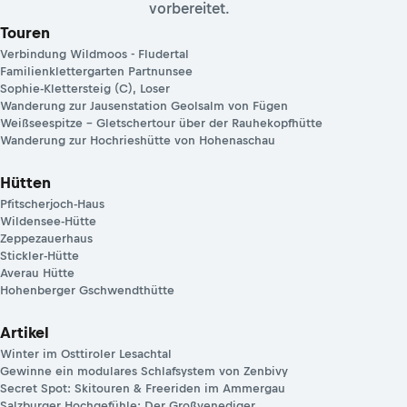
vorbereitet.
Touren
Verbindung Wildmoos - Fludertal
Familienklettergarten Partnunsee
Sophie-Klettersteig (C), Loser
Wanderung zur Jausenstation Geolsalm von Fügen
Weißseespitze – Gletschertour über der Rauhekopfhütte
Wanderung zur Hochrieshütte von Hohenaschau
Hütten
Pfitscherjoch-Haus
Wildensee-Hütte
Zeppezauerhaus
Stickler-Hütte
Averau Hütte
Hohenberger Gschwendthütte
Artikel
Winter im Osttiroler Lesachtal
Gewinne ein modulares Schlafsystem von Zenbivy
Secret Spot: Skitouren & Freeriden im Ammergau
Salzburger Hochgefühle: Der Großvenediger