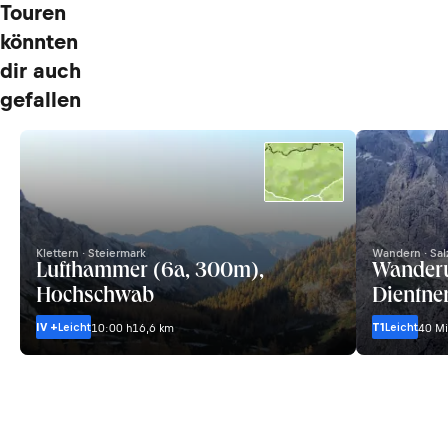
Touren
könnten
dir auch
gefallen
Klettern · Steiermark
Wandern · Sal
Lufthammer (6a, 300m),
Wanderu
Hochschwab
Dientner
IV +
Leicht
T1
Leicht
10:00 h
16,6 km
40 Mi