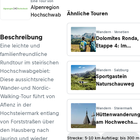
Eine Tour von
Alpenregion
Ähnliche Touren
Hochschwab
Wandern · Venetien
Beschreibung
Dolomites Ronda,
Eine leichte und
Etappe 4: Im
Herzen der
familienfreundliche
Dolomiten
Rundtour im steirischen
Hochschwabgebiet:
Wandern · Salzburg
Sportgastein
Diese aussichtsreiche
Naturschauweg
Wander-und Nordic-
Walking-Tour führt von
Aflenz in der
Wandern · Steiermark
Hochsteiermark entlang
Hüttenwanderun
von Forststraßen über
am Hochwechsel,
Waldbach-
den Hausberg nach
Mönichwald
Jauring und wieder
Strecke: 5-10 km
Aufstieg: bis 300 m