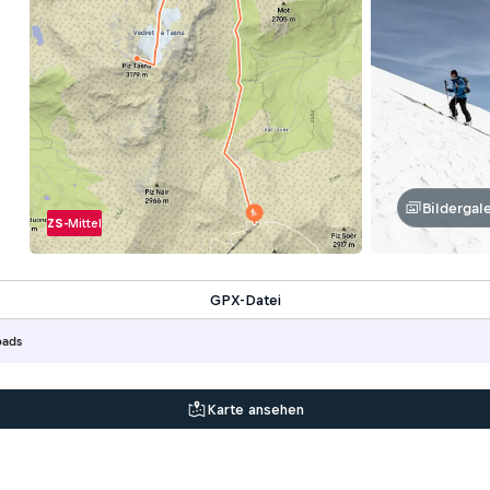
Bildergale
ZS-
Mittel
GPX-Datei
oads
Karte ansehen