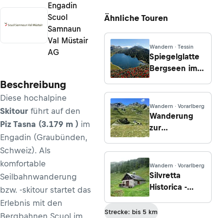
Engadin
Scuol
Ähnliche Touren
Samnaun
Val Müstair
Wandern · Tessin
AG
Spiegelglatte
Bergseen im
Val Piora
Beschreibung
Diese hochalpine
Wandern · Vorarlberg
Skitour
führt auf den
Wanderung
Piz Tasna (3.179 m )
im
zur
Engadin (Graubünden,
Heidelberger
Schweiz). Als
Hütte von
Ramosch/Sent
komfortable
Wandern · Vorarlberg
Silvretta
Seilbahnwanderung
Historica -
bzw. -skitour startet das
Sennentour
Erlebnis mit den
ab Ftan
Strecke: bis 5 km
Bergbahnen Scuol
im