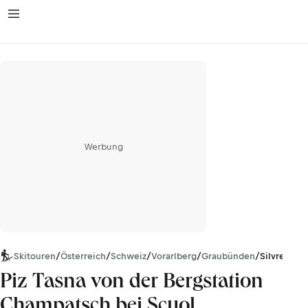
Werbung
Skitouren
/
Österreich
/
Schweiz
/
Vorarlberg
/
Graubünden
/
Silvretta
Piz Tasna von der Bergstation
Champatsch bei Scuol