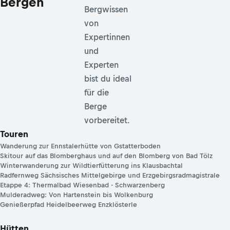
Bergen
Bergwissen
von
Expertinnen
und
Experten
bist du ideal
für die
Berge
vorbereitet.
Touren
Wanderung zur Ennstalerhütte von Gstatterboden
Skitour auf das Blomberghaus und auf den Blomberg von Bad Tölz
Winterwanderung zur Wildtierfütterung ins Klausbachtal
Radfernweg Sächsisches Mittelgebirge und Erzgebirgsradmagistrale
Etappe 4: Thermalbad Wiesenbad - Schwarzenberg
Mulderadweg: Von Hartenstein bis Wolkenburg
Genießerpfad Heidelbeerweg Enzklösterle
Hütten