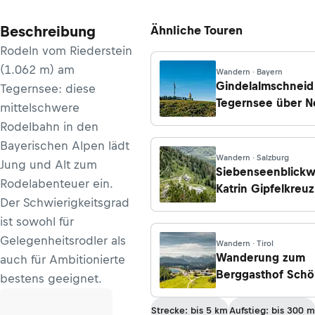
Beschreibung
Ähnliche Touren
Rodeln vom Riederstein
(1.062 m) am
Wandern · Bayern
Gindelalmschneid
Tegernsee: diese
Tegernsee über N
mittelschwere
Rodelbahn in den
Bayerischen Alpen lädt
Wandern · Salzburg
Jung und Alt zum
Siebenseenblick
Rodelabenteuer ein.
Katrin Gipfelkreuz
Der Schwierigkeitsgrad
Elferkogel und Ha
ist sowohl für
Gelegenheitsrodler als
Wandern · Tirol
Wanderung zum
auch für Ambitionierte
Berggasthof Schö
bestens geeignet.
der Bergstation H
Strecke: bis 5 km
Aufstieg: bis 300 m