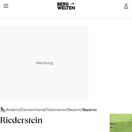
Werbung
Rodeln
/
Deutschland
/
Österreich
/
Bayern
/
Bayerische Voralpen
Riederstein