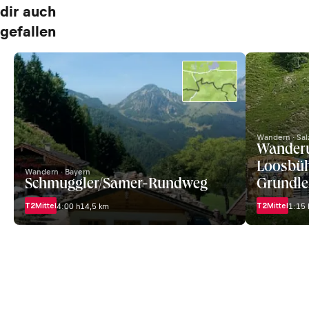
dir auch
gefallen
Wandern · Sal
Wanderu
Loosbüh
Wandern · Bayern
Schmuggler/Samer-Rundweg
Grundle
T2
Mittel
T2
Mittel
4:00 h
14,5 km
1:15 