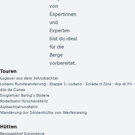
von
Expertinnen
und
Experten
bist du ideal
für die
Berge
vorbereitet.
Touren
Lugauer aus dem Johnsbachtal
Lodano Rundwanderung - Etappe 1: Lodano - Soláda d Zóra - Alp di Pii -
Alp da Canaa
Singletrail Bartig´s Bödele
Rodelbahn Hirscheckblitz
Alpbachtalrundfahrt
Wanderung zur Söldenhütte von Werfenweng
Hütten
Berggasthof Schönblick