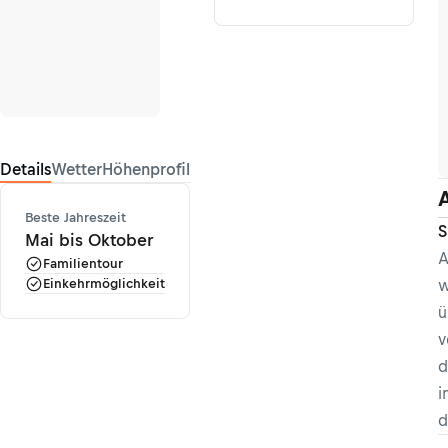
Details
Wetter
Höhenprofil
Beste Jahreszeit
S
Mai bis Oktober
A
Familientour
Einkehrmöglichkeit
w
ü
v
d
i
d