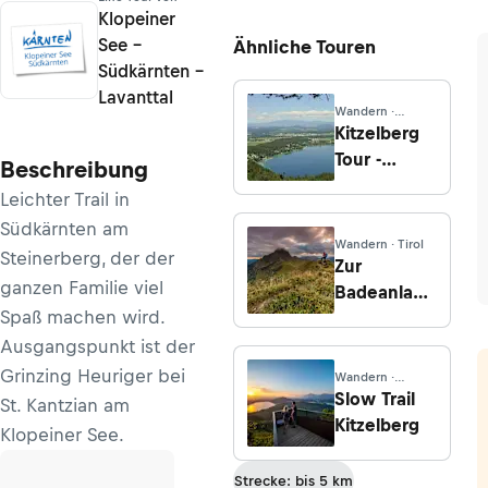
Klopeiner
See -
Ähnliche Touren
Südkärnten -
Lavanttal
Wandern ·
Kärnten
Kitzelberg
Tour -
Beschreibung
Klopeiner
Leichter Trail in
See
Südkärnten am
Wandern · Tirol
Steinerberg, der der
Zur
ganzen Familie viel
Badeanlage
Spaß machen wird.
Piburgersee
Ausgangspunkt ist der
Grinzing Heuriger bei
Wandern ·
Kärnten
Slow Trail
St. Kantzian am
Kitzelberg
Klopeiner See.
Strecke: bis 5 km