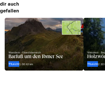
dir auch
gefallen
Wandern · Oberösterreich
Wandern · Ba
Barfuß um den Ibmer See
Holzwö
T1
Leicht
T1
Leicht
1:00 h
3 km
2:30 