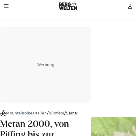
Werbung
Mountainbike
/
Italien
/
Südtirol
/
Sarntaler Alpen
Meran 2000, von
Piffing bis zur