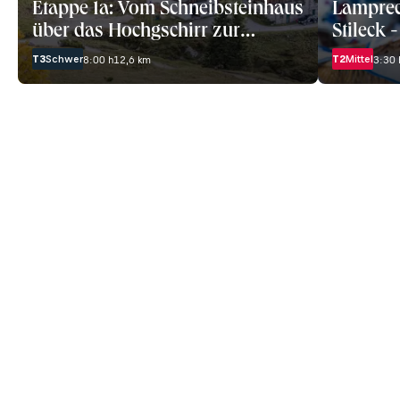
Etappe 1a: Vom Schneibsteinhaus
Lamprec
über das Hochgschirr zur
Stileck 
Wasseralm
T3
Schwer
T2
Mittel
8:00 h
12,6 km
3:30 