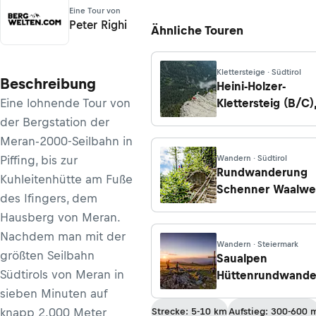
Eine Tour von
Peter Righi
Ähnliche Touren
Klettersteige · Südtirol
Beschreibung
Heini-Holzer-
Eine lohnende Tour von
Klettersteig (B/C)
Kleiner Ifinger
der Bergstation der
Meran-2000-Seilbahn in
Piffing, bis zur
Wandern · Südtirol
Rundwanderung
Kuhleitenhütte am Fuße
Schenner Waalwe
des Ifingers, dem
Von der Masulsch
Hausberg von Meran.
ins Naiftal
Nachdem man mit der
Wandern · Steiermark
größten Seilbahn
Saualpen
Südtirols von Meran in
Hüttenrundwande
sieben Minuten auf
knapp 2.000 Meter
Strecke: 5-10 km
Aufstieg: 300-600 