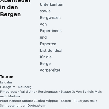
Abenteuer
Unterkünften
in den
sowie
Bergen
Bergwissen
von
Expertinnen
und
Experten
bist du ideal
für die
Berge
vorbereitet.
Touren
Leidalm
Gsengalm - Neuberg
Fimberpass - Val d'Uina - Reschenpass - Etappe 3: Von Schleis-Mals
nach Martina
Peter-Habeler-Runde: Zustieg Wipptal - Kasern - Tuxerjoch Haus
Schneeschuhtrail Dorfgastein