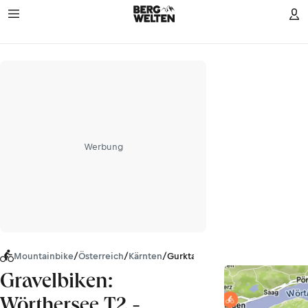
Werbung
Mountainbike
/
Österreich
/
Kärnten
/
Gurktaler Alpen
Gravelbiken:
Wörthersee T2 -