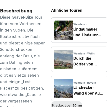
Beschreibung
Ähnliche Touren
Diese Gravel-Bike Tour
führt vom Wörthersee
Wandern ·
Oberösterreich
Lindaumauer
in den Süden. Die
und Lindauer
Route ist relativ flach
Berg
und bietet einige super
Schotterstrecken
Wandern · Wallis
entlang der Drau, die
Durch die
zum Dahingleiten
Dörfer von
einladen. außerdem
Nendaz
gibt es viel zu sehen
und einige „Lost
Wandern · Bayern
Lärchecker
Places“ zu besichtigen,
Wand über Auer
wie etwa die „Kapelle
Konventionsweg
der vergessenen
Strecke: über 20 km