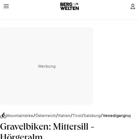
Werbung
Mountainbike
/
Österreich
/
Italien
/
Tirol
/
Salzburg
/
Venedigergruppe
Gravelbiken: Mittersill -
Hörgeralm