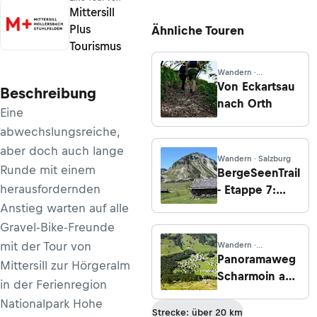
Mittersill
Plus
Ähnliche Touren
Tourismus
Wandern ·
Niederösterreich
Von Eckartsau
Beschreibung
nach Orth
Eine
abwechslungsreiche,
aber doch auch lange
Wandern · Salzburg
Runde mit einem
BergeSeenTrail
herausfordernden
- Etappe 7:
Hintersee -
Anstieg warten auf alle
Postalm
Gravel-Bike-Freunde
mit der Tour von
Wandern ·
Graubünden
Panoramaweg
Mittersill zur Hörgeralm
Scharmoin ab
in der Ferienregion
Lenzerheide
Nationalpark Hohe
Strecke: über 20 km